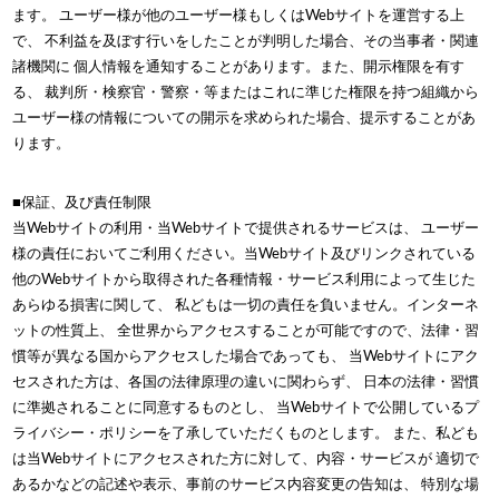
ます。 ユーザー様が他のユーザー様もしくはWebサイトを運営する上
で、 不利益を及ぼす行いをしたことが判明した場合、その当事者・関連
諸機関に 個人情報を通知することがあります。また、開示権限を有す
る、 裁判所・検察官・警察・等またはこれに準じた権限を持つ組織から
ユーザー様の情報についての開示を求められた場合、提示することがあ
ります。
■保証、及び責任制限
当Webサイトの利用・当Webサイトで提供されるサービスは、 ユーザー
様の責任においてご利用ください。当Webサイト及びリンクされている
他のWebサイトから取得された各種情報・サービス利用によって生じた
あらゆる損害に関して、 私どもは一切の責任を負いません。インターネ
ットの性質上、 全世界からアクセスすることが可能ですので、法律・習
慣等が異なる国からアクセスした場合であっても、 当Webサイトにアク
セスされた方は、各国の法律原理の違いに関わらず、 日本の法律・習慣
に準拠されることに同意するものとし、 当Webサイトで公開しているプ
ライバシー・ポリシーを了承していただくものとします。 また、私ども
は当Webサイトにアクセスされた方に対して、内容・サービスが 適切で
あるかなどの記述や表示、事前のサービス内容変更の告知は、 特別な場