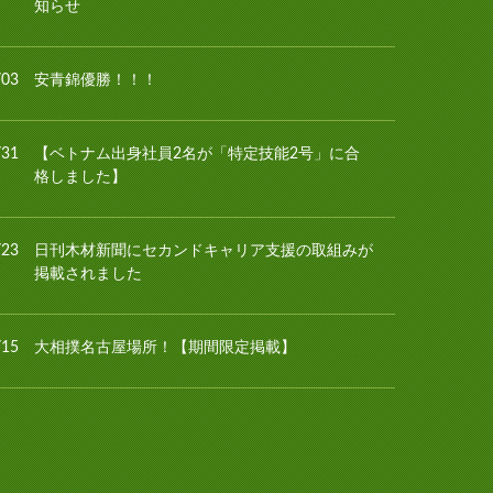
知らせ
/03
安青錦優勝！！！
/31
【ベトナム出身社員2名が「特定技能2号」に合
格しました】
/23
日刊木材新聞にセカンドキャリア支援の取組みが
掲載されました
/15
大相撲名古屋場所！【期間限定掲載】
/13
夏季休業日のお知らせ