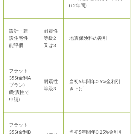
(+2年間)
設計・建
耐震性
設住宅性
等級2
地震保険料の割引
能評価
又は3
フラット
35S(金利A
耐震性
当初5年間年0.5%金利引
プラン)
等級3
き下げ
(耐震性で
申請)
フラット
35S(金利B
当初5年間年0.25%金利引