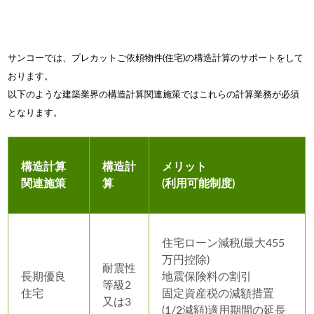
サンコーでは、プレカットご依頼物件(住宅)の構造計算のサポートをして
おります。
以下のような建築業界の構造計算関連施策ではこれらの計算業務が必須
となります。
構造計算
構造計
メリット
関連施策
算
(利用可能制度)
住宅ローン減税(最大455
万円控除)
耐震性
長期優良
地震保険料の割引
等級2
住宅
固定資産税の減額措置
又は3
(1/2減額)適用期間の延長